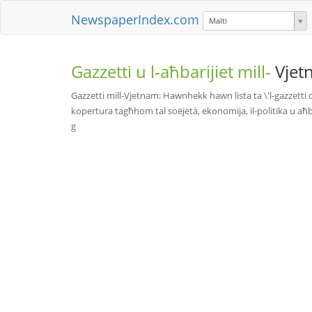
NewspaperIndex.com
Malti
Gazzetti u l-aħbarijiet mill-
Vjet
Gazzetti mill-Vjetnam: Hawnhekk hawn lista ta \'l-gazzett
kopertura tagħhom tal soëjetà, ekonomija, il-politika u aħba
g