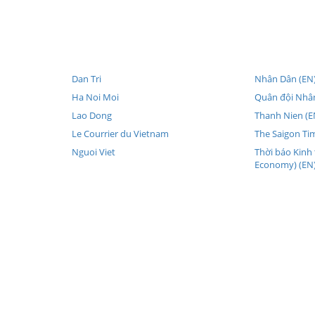
Dan Tri
Nhân Dân (EN
Ha Noi Moi
Quân đội Nhân
Lao Dong
Thanh Nien (E
Le Courrier du Vietnam
The Saigon Ti
Nguoi Viet
Thời báo Kinh
Economy) (EN