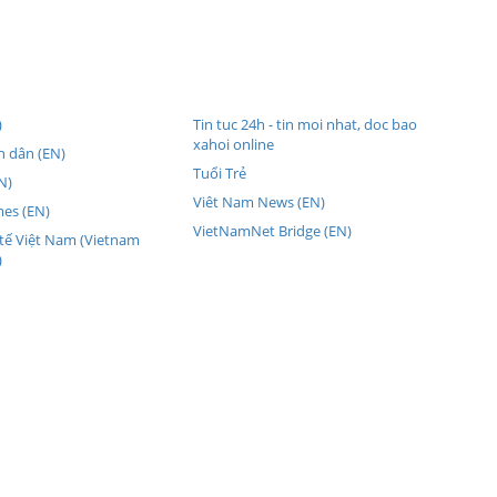
)
Tin tuc 24h - tin moi nhat, doc bao
xahoi online
 dân (EN)
Tuổi Trẻ
N)
Viêt Nam News (EN)
mes (EN)
VietNamNet Bridge (EN)
 tế Việt Nam (Vietnam
)