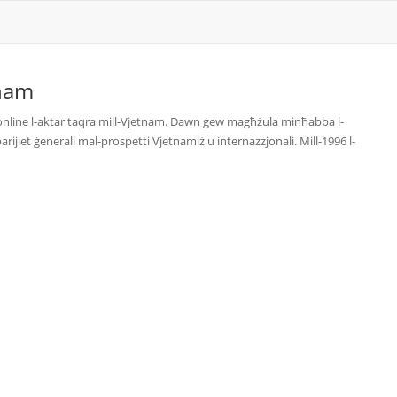
nam
i online l-aktar taqra mill-Vjetnam. Dawn ġew magħżula minħabba l-
rijiet ġenerali mal-prospetti Vjetnamiż u internazzjonali. Mill-1996 l-