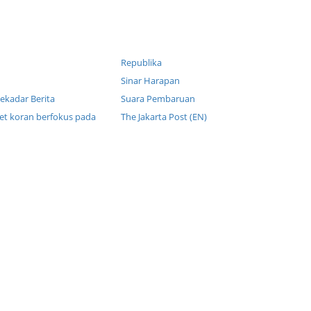
Republika
Sinar Harapan
ekadar Berita
Suara Pembaruan
et koran berfokus pada
The Jakarta Post (EN)