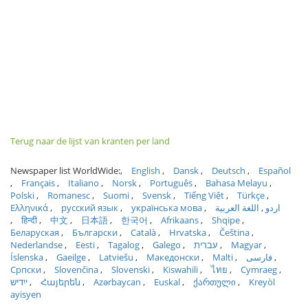
Terug naar de lijst van kranten per land
Newspaper list WorldWide:
English
Dansk
Deutsch
Español
Français
Italiano
Norsk
Português
Bahasa Melayu
Polski
Romanesc
Suomi
Svensk
Tiếng Việt
Türkçe
Ελληνικά
русский язык
українська мова
اللغة العربية
اردو
हिन्दी
中文
日本語
한국어
Afrikaans
Shqipe
Беларуская
Български
Català
Hrvatska
Čeština
Nederlandse
Eesti
Tagalog
Galego
עברית
Magyar
Íslenska
Gaeilge
Latviešu
Македонски
Malti
فارسی
Српски
Slovenčina
Slovenski
Kiswahili
ไทย
Cymraeg
ייִדיש
Հայերեն
Azərbaycan
Euskal
ქართული
Kreyòl
ayisyen