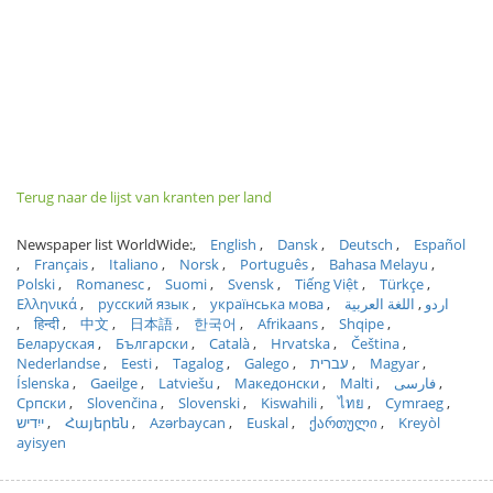
Terug naar de lijst van kranten per land
Newspaper list WorldWide:
English
Dansk
Deutsch
Español
Français
Italiano
Norsk
Português
Bahasa Melayu
Polski
Romanesc
Suomi
Svensk
Tiếng Việt
Türkçe
Ελληνικά
русский язык
українська мова
اللغة العربية
اردو
हिन्दी
中文
日本語
한국어
Afrikaans
Shqipe
Беларуская
Български
Català
Hrvatska
Čeština
Nederlandse
Eesti
Tagalog
Galego
עברית
Magyar
Íslenska
Gaeilge
Latviešu
Македонски
Malti
فارسی
Српски
Slovenčina
Slovenski
Kiswahili
ไทย
Cymraeg
ייִדיש
Հայերեն
Azərbaycan
Euskal
ქართული
Kreyòl
ayisyen