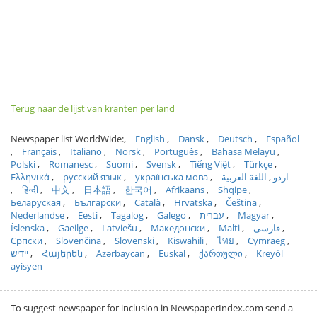
Terug naar de lijst van kranten per land
Newspaper list WorldWide:
English
Dansk
Deutsch
Español
Français
Italiano
Norsk
Português
Bahasa Melayu
Polski
Romanesc
Suomi
Svensk
Tiếng Việt
Türkçe
Ελληνικά
русский язык
українська мова
اللغة العربية
اردو
हिन्दी
中文
日本語
한국어
Afrikaans
Shqipe
Беларуская
Български
Català
Hrvatska
Čeština
Nederlandse
Eesti
Tagalog
Galego
עברית
Magyar
Íslenska
Gaeilge
Latviešu
Македонски
Malti
فارسی
Српски
Slovenčina
Slovenski
Kiswahili
ไทย
Cymraeg
ייִדיש
Հայերեն
Azərbaycan
Euskal
ქართული
Kreyòl
ayisyen
To suggest newspaper for inclusion in NewspaperIndex.com send a