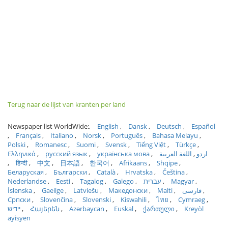
Terug naar de lijst van kranten per land
Newspaper list WorldWide:
English
Dansk
Deutsch
Español
Français
Italiano
Norsk
Português
Bahasa Melayu
Polski
Romanesc
Suomi
Svensk
Tiếng Việt
Türkçe
Ελληνικά
русский язык
українська мова
اللغة العربية
اردو
हिन्दी
中文
日本語
한국어
Afrikaans
Shqipe
Беларуская
Български
Català
Hrvatska
Čeština
Nederlandse
Eesti
Tagalog
Galego
עברית
Magyar
Íslenska
Gaeilge
Latviešu
Македонски
Malti
فارسی
Српски
Slovenčina
Slovenski
Kiswahili
ไทย
Cymraeg
ייִדיש
Հայերեն
Azərbaycan
Euskal
ქართული
Kreyòl
ayisyen