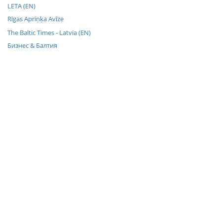
LETA (EN)
Rīgas Apriņķa Avīze
The Baltic Times - Latvia (EN)
Бизнес & Балтия