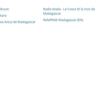
ribune
Radio Mada - Le Coeur Et la Voix de
Madagascar
kara
ReliefWeb Madagascar (EN)
es Actus de Madagascar