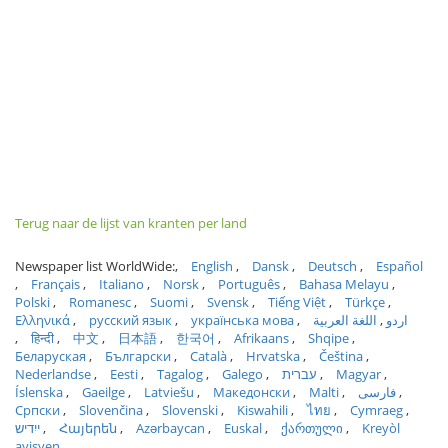
Terug naar de lijst van kranten per land
Newspaper list WorldWide:
English
Dansk
Deutsch
Español
Français
Italiano
Norsk
Português
Bahasa Melayu
Polski
Romanesc
Suomi
Svensk
Tiếng Việt
Türkçe
Ελληνικά
русский язык
українська мова
اللغة العربية
اردو
हिन्दी
中文
日本語
한국어
Afrikaans
Shqipe
Беларуская
Български
Català
Hrvatska
Čeština
Nederlandse
Eesti
Tagalog
Galego
עברית
Magyar
Íslenska
Gaeilge
Latviešu
Македонски
Malti
فارسی
Српски
Slovenčina
Slovenski
Kiswahili
ไทย
Cymraeg
ייִדיש
Հայերեն
Azərbaycan
Euskal
ქართული
Kreyòl
ayisyen