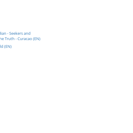
ian - Seekers and
he Truth - Curacao (EN)
ld (EN)