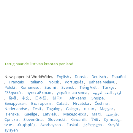
Terug naar de lijst van kranten per land
Newspaper list WorldWide:
English
Dansk
Deutsch
Español
Français
Italiano
Norsk
Português
Bahasa Melayu
Polski
Romanesc
Suomi
Svensk
Tiếng Việt
Türkçe
Ελληνικά
русский язык
українська мова
اللغة العربية
اردو
हिन्दी
中文
日本語
한국어
Afrikaans
Shqipe
Беларуская
Български
Català
Hrvatska
Čeština
Nederlandse
Eesti
Tagalog
Galego
עברית
Magyar
Íslenska
Gaeilge
Latviešu
Македонски
Malti
فارسی
Српски
Slovenčina
Slovenski
Kiswahili
ไทย
Cymraeg
ייִדיש
Հայերեն
Azərbaycan
Euskal
ქართული
Kreyòl
ayisyen