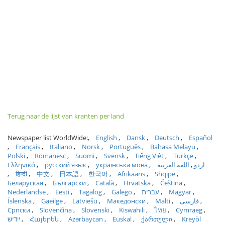
Terug naar de lijst van kranten per land
Newspaper list WorldWide:
English
Dansk
Deutsch
Español
Français
Italiano
Norsk
Português
Bahasa Melayu
Polski
Romanesc
Suomi
Svensk
Tiếng Việt
Türkçe
Ελληνικά
русский язык
українська мова
اللغة العربية
اردو
हिन्दी
中文
日本語
한국어
Afrikaans
Shqipe
Беларуская
Български
Català
Hrvatska
Čeština
Nederlandse
Eesti
Tagalog
Galego
עברית
Magyar
Íslenska
Gaeilge
Latviešu
Македонски
Malti
فارسی
Српски
Slovenčina
Slovenski
Kiswahili
ไทย
Cymraeg
ייִדיש
Հայերեն
Azərbaycan
Euskal
ქართული
Kreyòl