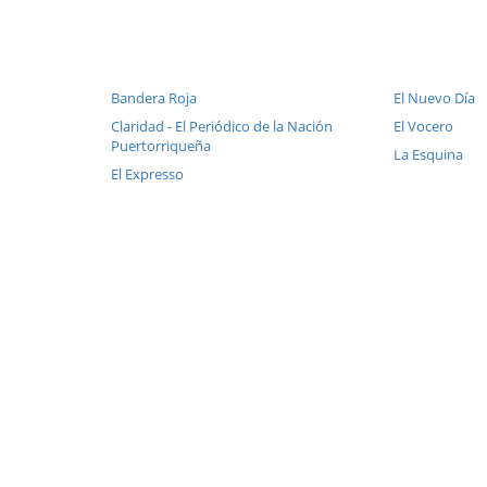
Bandera Roja
El Nuevo Día
Claridad - El Periódico de la Nación
El Vocero
Puertorriqueña
La Esquina
El Expresso