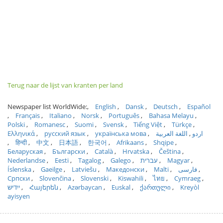
Terug naar de lijst van kranten per land
Newspaper list WorldWide:
English
Dansk
Deutsch
Español
Français
Italiano
Norsk
Português
Bahasa Melayu
Polski
Romanesc
Suomi
Svensk
Tiếng Việt
Türkçe
Ελληνικά
русский язык
українська мова
اللغة العربية
اردو
हिन्दी
中文
日本語
한국어
Afrikaans
Shqipe
Беларуская
Български
Català
Hrvatska
Čeština
Nederlandse
Eesti
Tagalog
Galego
עברית
Magyar
Íslenska
Gaeilge
Latviešu
Македонски
Malti
فارسی
Српски
Slovenčina
Slovenski
Kiswahili
ไทย
Cymraeg
ייִדיש
Հայերեն
Azərbaycan
Euskal
ქართული
Kreyòl
ayisyen