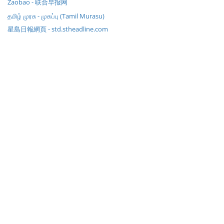
Zaobao - 联合早报网
தமிழ் முரசு - முகப்பு (Tamil Murasu)
星島日報網頁 - std.stheadline.com