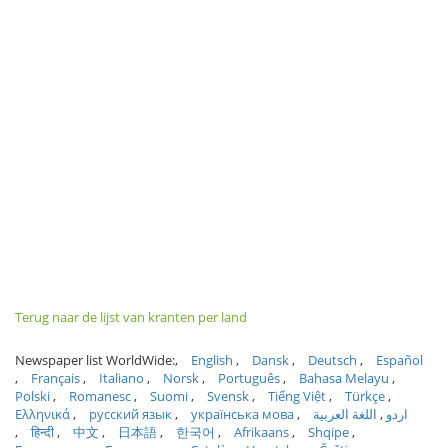
Terug naar de lijst van kranten per land
Newspaper list WorldWide:
English
Dansk
Deutsch
Español
Français
Italiano
Norsk
Português
Bahasa Melayu
Polski
Romanesc
Suomi
Svensk
Tiếng Việt
Türkçe
Ελληνικά
русский язык
українська мова
اللغة العربية
اردو
हिन्दी
中文
日本語
한국어
Afrikaans
Shqipe