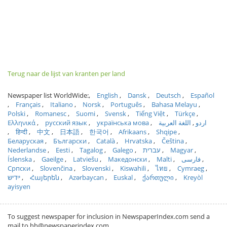
Terug naar de lijst van kranten per land
Newspaper list WorldWide:
English
Dansk
Deutsch
Español
Français
Italiano
Norsk
Português
Bahasa Melayu
Polski
Romanesc
Suomi
Svensk
Tiếng Việt
Türkçe
Ελληνικά
русский язык
українська мова
اللغة العربية
اردو
हिन्दी
中文
日本語
한국어
Afrikaans
Shqipe
Беларуская
Български
Català
Hrvatska
Čeština
Nederlandse
Eesti
Tagalog
Galego
עברית
Magyar
Íslenska
Gaeilge
Latviešu
Македонски
Malti
فارسی
Српски
Slovenčina
Slovenski
Kiswahili
ไทย
Cymraeg
ייִדיש
Հայերեն
Azərbaycan
Euskal
ქართული
Kreyòl
ayisyen
To suggest newspaper for inclusion in NewspaperIndex.com send a
mail to hh@newspaperindex.com