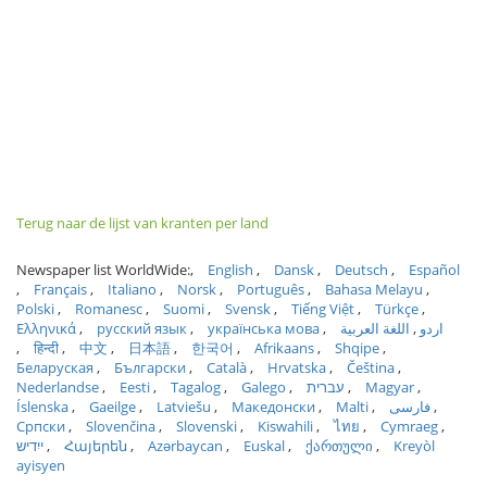
Terug naar de lijst van kranten per land
Newspaper list WorldWide:
English
Dansk
Deutsch
Español
Français
Italiano
Norsk
Português
Bahasa Melayu
Polski
Romanesc
Suomi
Svensk
Tiếng Việt
Türkçe
Ελληνικά
русский язык
українська мова
اللغة العربية
اردو
हिन्दी
中文
日本語
한국어
Afrikaans
Shqipe
Беларуская
Български
Català
Hrvatska
Čeština
Nederlandse
Eesti
Tagalog
Galego
עברית
Magyar
Íslenska
Gaeilge
Latviešu
Македонски
Malti
فارسی
Српски
Slovenčina
Slovenski
Kiswahili
ไทย
Cymraeg
ייִדיש
Հայերեն
Azərbaycan
Euskal
ქართული
Kreyòl
ayisyen