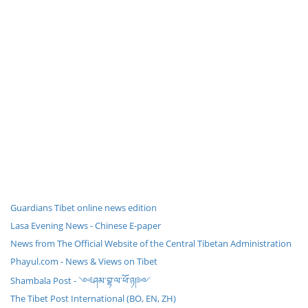
Guardians Tibet online news edition
Lasa Evening News - Chinese E-paper
News from The Official Website of the Central Tibetan Administration
Phayul.com - News & Views on Tibet
Shambala Post - ༺ཤམ་བྷ་ལ་ཕོ་ཉ།༻
The Tibet Post International (BO, EN, ZH)