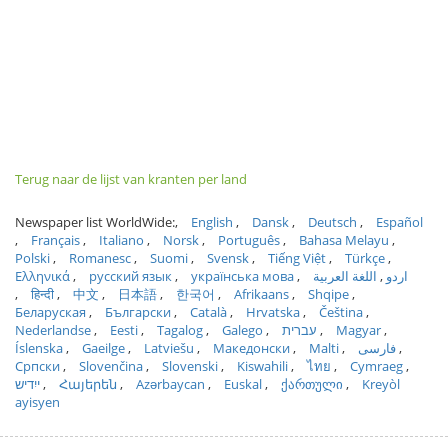
Terug naar de lijst van kranten per land
Newspaper list WorldWide:
English
Dansk
Deutsch
Español
Français
Italiano
Norsk
Português
Bahasa Melayu
Polski
Romanesc
Suomi
Svensk
Tiếng Việt
Türkçe
Ελληνικά
русский язык
українська мова
اللغة العربية
اردو
हिन्दी
中文
日本語
한국어
Afrikaans
Shqipe
Беларуская
Български
Català
Hrvatska
Čeština
Nederlandse
Eesti
Tagalog
Galego
עברית
Magyar
Íslenska
Gaeilge
Latviešu
Македонски
Malti
فارسی
Српски
Slovenčina
Slovenski
Kiswahili
ไทย
Cymraeg
ייִדיש
Հայերեն
Azərbaycan
Euskal
ქართული
Kreyòl
ayisyen