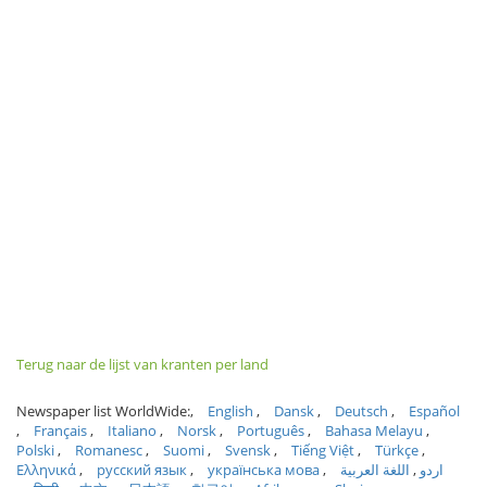
Terug naar de lijst van kranten per land
Newspaper list WorldWide:
English
Dansk
Deutsch
Español
Français
Italiano
Norsk
Português
Bahasa Melayu
Polski
Romanesc
Suomi
Svensk
Tiếng Việt
Türkçe
Ελληνικά
русский язык
українська мова
اللغة العربية
اردو