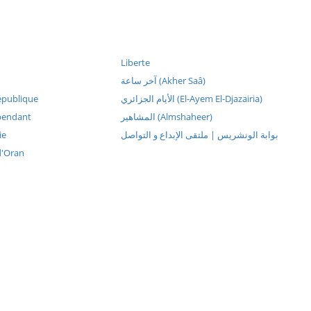
Liberte
آخر ساعة (Akher Saâ)
épublique
الأيام الجزائري (El-Ayem El-Djazairia)
pendant
المشاهير (Almshaheer)
ie
بوابة الونشريس | ملتقى الإبداع و التواصل
d'Oran