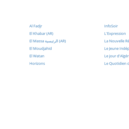
Al Fadjr
InfoSoir
El Khabar (AR)
L'Expression
El Massa الرئيسية (AR)
La Nouvelle R
El Moudjahid
Le Jeune Indé
El Watan
Le jour d'Algér
Horizons
Le Quotidien 