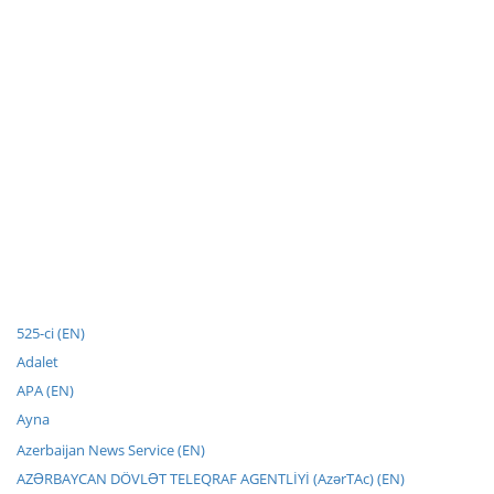
525-ci (EN)
Adalet
APA (EN)
Ayna
Azerbaijan News Service (EN)
AZƏRBAYCAN DÖVLƏT TELEQRAF AGENTLİYİ (AzərTAc) (EN)