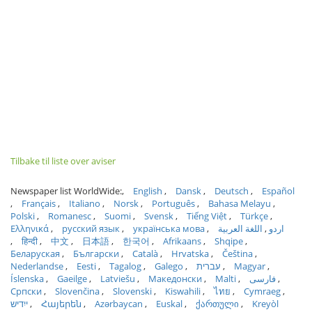
Tilbake til liste over aviser
Newspaper list WorldWide:
English
Dansk
Deutsch
Español
Français
Italiano
Norsk
Português
Bahasa Melayu
Polski
Romanesc
Suomi
Svensk
Tiếng Việt
Türkçe
Ελληνικά
русский язык
українська мова
اللغة العربية
اردو
हिन्दी
中文
日本語
한국어
Afrikaans
Shqipe
Беларуская
Български
Català
Hrvatska
Čeština
Nederlandse
Eesti
Tagalog
Galego
עברית
Magyar
Íslenska
Gaeilge
Latviešu
Македонски
Malti
فارسی
Српски
Slovenčina
Slovenski
Kiswahili
ไทย
Cymraeg
ייִדיש
Հայերեն
Azərbaycan
Euskal
ქართული
Kreyòl