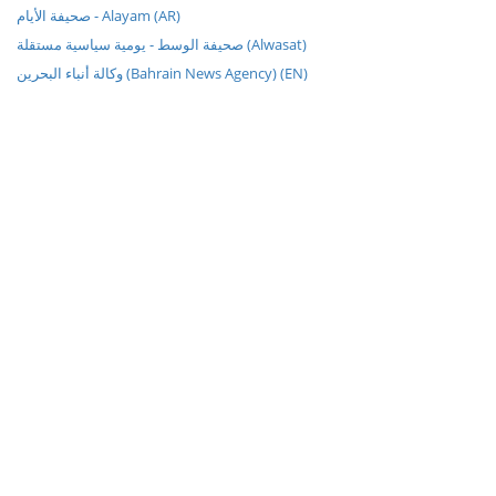
صحيفة الأيام - Alayam (AR)
صحيفة الوسط - يومية سياسية مستقلة (Alwasat)
وكالة أنباء البحرين (Bahrain News Agency) (EN)