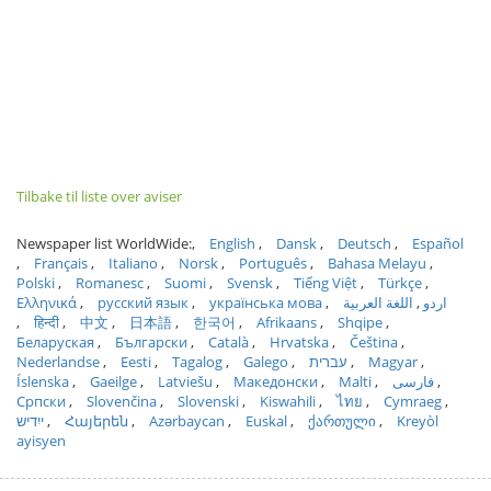
Tilbake til liste over aviser
Newspaper list WorldWide:
English
Dansk
Deutsch
Español
Français
Italiano
Norsk
Português
Bahasa Melayu
Polski
Romanesc
Suomi
Svensk
Tiếng Việt
Türkçe
Ελληνικά
русский язык
українська мова
اللغة العربية
اردو
हिन्दी
中文
日本語
한국어
Afrikaans
Shqipe
Беларуская
Български
Català
Hrvatska
Čeština
Nederlandse
Eesti
Tagalog
Galego
עברית
Magyar
Íslenska
Gaeilge
Latviešu
Македонски
Malti
فارسی
Српски
Slovenčina
Slovenski
Kiswahili
ไทย
Cymraeg
ייִדיש
Հայերեն
Azərbaycan
Euskal
ქართული
Kreyòl
ayisyen