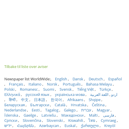
Tilbake til liste over aviser
Newspaper list WorldWide:
English
Dansk
Deutsch
Español
Français
Italiano
Norsk
Português
Bahasa Melayu
Polski
Romanesc
Suomi
Svensk
Tiếng Việt
Türkçe
Ελληνικά
русский язык
українська мова
اللغة العربية
اردو
हिन्दी
中文
日本語
한국어
Afrikaans
Shqipe
Беларуская
Български
Català
Hrvatska
Čeština
Nederlandse
Eesti
Tagalog
Galego
עברית
Magyar
Íslenska
Gaeilge
Latviešu
Македонски
Malti
فارسی
Српски
Slovenčina
Slovenski
Kiswahili
ไทย
Cymraeg
ייִדיש
Հայերեն
Azərbaycan
Euskal
ქართული
Kreyòl