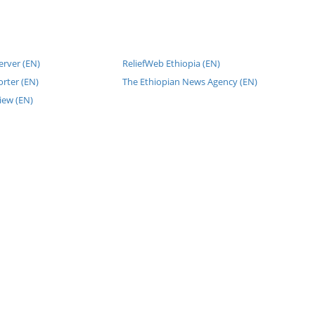
erver (EN)
ReliefWeb Ethiopia (EN)
rter (EN)
The Ethiopian News Agency (EN)
iew (EN)