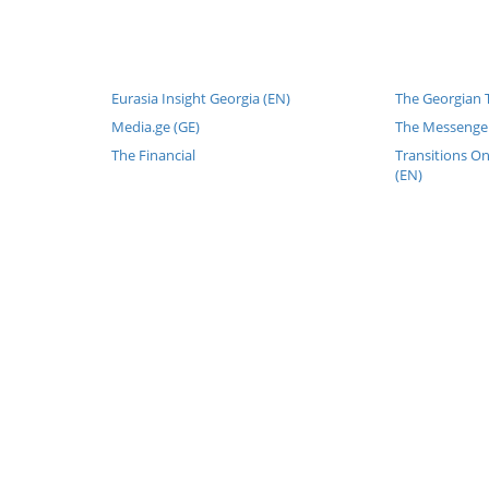
Eurasia Insight Georgia (EN)
The Georgian T
Media.ge (GE)
The Messenger
The Financial
Transitions On
(EN)