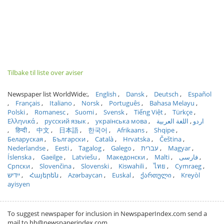
Tilbake til liste over aviser
Newspaper list WorldWide:
English
Dansk
Deutsch
Español
Français
Italiano
Norsk
Português
Bahasa Melayu
Polski
Romanesc
Suomi
Svensk
Tiếng Việt
Türkçe
Ελληνικά
русский язык
українська мова
اللغة العربية
اردو
हिन्दी
中文
日本語
한국어
Afrikaans
Shqipe
Беларуская
Български
Català
Hrvatska
Čeština
Nederlandse
Eesti
Tagalog
Galego
עברית
Magyar
Íslenska
Gaeilge
Latviešu
Македонски
Malti
فارسی
Српски
Slovenčina
Slovenski
Kiswahili
ไทย
Cymraeg
ייִדיש
Հայերեն
Azərbaycan
Euskal
ქართული
Kreyòl
ayisyen
To suggest newspaper for inclusion in NewspaperIndex.com send a
mail to hh@newspaperindex.com