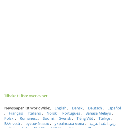
Tilbake til liste over aviser
Newspaper list WorldWide:
English
Dansk
Deutsch
Español
Français
Italiano
Norsk
Português
Bahasa Melayu
Polski
Romanesc
Suomi
Svensk
Tiếng Việt
Türkçe
Ελληνικά
русский язык
українська мова
اللغة العربية
اردو