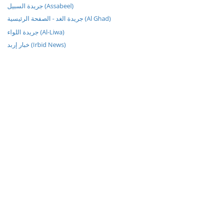
جريدة السبيل (Assabeel)
جريدة الغد - الصفحة الرئيسية (Al Ghad)
جريدة اللواء (Al-Liwa)
خبار إربد (Irbid News)