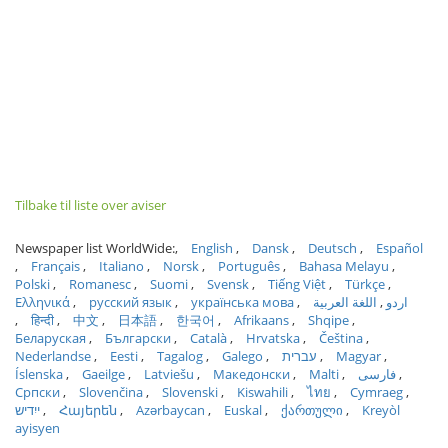
Tilbake til liste over aviser
Newspaper list WorldWide:
English
Dansk
Deutsch
Español
Français
Italiano
Norsk
Português
Bahasa Melayu
Polski
Romanesc
Suomi
Svensk
Tiếng Việt
Türkçe
Ελληνικά
русский язык
українська мова
اللغة العربية
اردو
हिन्दी
中文
日本語
한국어
Afrikaans
Shqipe
Беларуская
Български
Català
Hrvatska
Čeština
Nederlandse
Eesti
Tagalog
Galego
עברית
Magyar
Íslenska
Gaeilge
Latviešu
Македонски
Malti
فارسی
Српски
Slovenčina
Slovenski
Kiswahili
ไทย
Cymraeg
ייִדיש
Հայերեն
Azərbaycan
Euskal
ქართული
Kreyòl
ayisyen