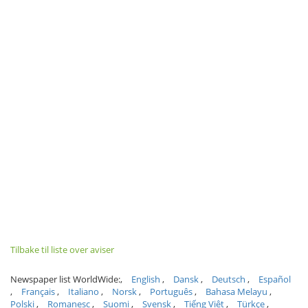
Tilbake til liste over aviser
Newspaper list WorldWide:
English
Dansk
Deutsch
Español
Français
Italiano
Norsk
Português
Bahasa Melayu
Polski
Romanesc
Suomi
Svensk
Tiếng Việt
Türkçe