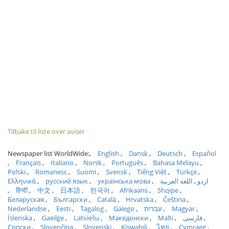
Tilbake til liste over aviser
Newspaper list WorldWide:
English
Dansk
Deutsch
Español
Français
Italiano
Norsk
Português
Bahasa Melayu
Polski
Romanesc
Suomi
Svensk
Tiếng Việt
Türkçe
Ελληνικά
русский язык
українська мова
اللغة العربية
اردو
हिन्दी
中文
日本語
한국어
Afrikaans
Shqipe
Беларуская
Български
Català
Hrvatska
Čeština
Nederlandse
Eesti
Tagalog
Galego
עברית
Magyar
Íslenska
Gaeilge
Latviešu
Македонски
Malti
فارسی
Српски
Slovenčina
Slovenski
Kiswahili
ไทย
Cymraeg