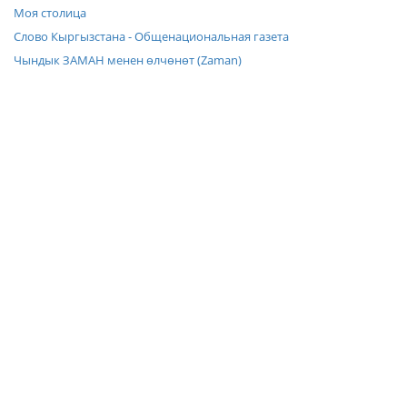
Моя столица
Слово Кыргызстана - Общенациональная газета
Чындык ЗАМАН менен өлчөнөт (Zaman)