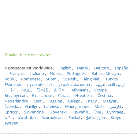
Tilbake til liste over aviser
Newspaper list WorldWide:
English
Dansk
Deutsch
Español
Français
Italiano
Norsk
Português
Bahasa Melayu
Polski
Romanesc
Suomi
Svensk
Tiếng Việt
Türkçe
Ελληνικά
русский язык
українська мова
اللغة العربية
اردو
हिन्दी
中文
日本語
한국어
Afrikaans
Shqipe
Беларуская
Български
Català
Hrvatska
Čeština
Nederlandse
Eesti
Tagalog
Galego
עברית
Magyar
Íslenska
Gaeilge
Latviešu
Македонски
Malti
فارسی
Српски
Slovenčina
Slovenski
Kiswahili
ไทย
Cymraeg
ייִדיש
Հայերեն
Azərbaycan
Euskal
ქართული
Kreyòl
ayisyen