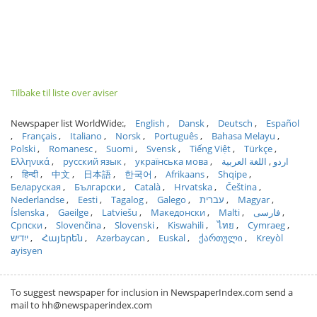
Tilbake til liste over aviser
Newspaper list WorldWide:
English
Dansk
Deutsch
Español
Français
Italiano
Norsk
Português
Bahasa Melayu
Polski
Romanesc
Suomi
Svensk
Tiếng Việt
Türkçe
Ελληνικά
русский язык
українська мова
اللغة العربية
اردو
हिन्दी
中文
日本語
한국어
Afrikaans
Shqipe
Беларуская
Български
Català
Hrvatska
Čeština
Nederlandse
Eesti
Tagalog
Galego
עברית
Magyar
Íslenska
Gaeilge
Latviešu
Македонски
Malti
فارسی
Српски
Slovenčina
Slovenski
Kiswahili
ไทย
Cymraeg
ייִדיש
Հայերեն
Azərbaycan
Euskal
ქართული
Kreyòl
ayisyen
To suggest newspaper for inclusion in NewspaperIndex.com send a
mail to hh@newspaperindex.com