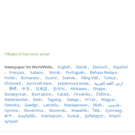
Tilbake til liste over aviser
Newspaper list WorldWide:
English
Dansk
Deutsch
Español
Français
Italiano
Norsk
Português
Bahasa Melayu
Polski
Romanesc
Suomi
Svensk
Tiếng Việt
Türkçe
Ελληνικά
русский язык
українська мова
اللغة العربية
اردو
हिन्दी
中文
日本語
한국어
Afrikaans
Shqipe
Беларуская
Български
Català
Hrvatska
Čeština
Nederlandse
Eesti
Tagalog
Galego
עברית
Magyar
Íslenska
Gaeilge
Latviešu
Македонски
Malti
فارسی
Српски
Slovenčina
Slovenski
Kiswahili
ไทย
Cymraeg
ייִדיש
Հայերեն
Azərbaycan
Euskal
ქართული
Kreyòl
ayisyen