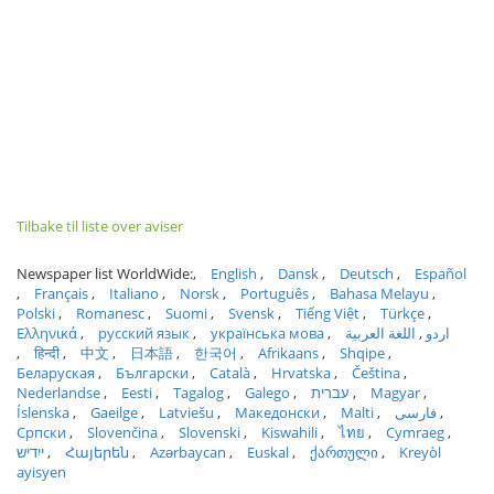
Tilbake til liste over aviser
Newspaper list WorldWide:
English
Dansk
Deutsch
Español
Français
Italiano
Norsk
Português
Bahasa Melayu
Polski
Romanesc
Suomi
Svensk
Tiếng Việt
Türkçe
Ελληνικά
русский язык
українська мова
اللغة العربية
اردو
हिन्दी
中文
日本語
한국어
Afrikaans
Shqipe
Беларуская
Български
Català
Hrvatska
Čeština
Nederlandse
Eesti
Tagalog
Galego
עברית
Magyar
Íslenska
Gaeilge
Latviešu
Македонски
Malti
فارسی
Српски
Slovenčina
Slovenski
Kiswahili
ไทย
Cymraeg
ייִדיש
Հայերեն
Azərbaycan
Euskal
ქართული
Kreyòl
ayisyen