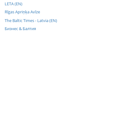
LETA (EN)
Rīgas Apriņķa Avīze
The Baltic Times - Latvia (EN)
Бизнес & Балтия