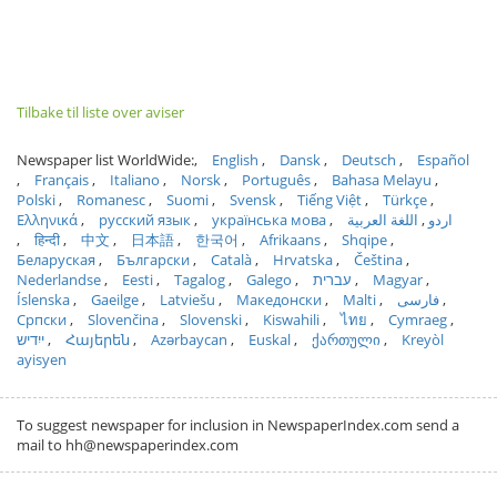
Tilbake til liste over aviser
Newspaper list WorldWide:
English
Dansk
Deutsch
Español
Français
Italiano
Norsk
Português
Bahasa Melayu
Polski
Romanesc
Suomi
Svensk
Tiếng Việt
Türkçe
Ελληνικά
русский язык
українська мова
اللغة العربية
اردو
हिन्दी
中文
日本語
한국어
Afrikaans
Shqipe
Беларуская
Български
Català
Hrvatska
Čeština
Nederlandse
Eesti
Tagalog
Galego
עברית
Magyar
Íslenska
Gaeilge
Latviešu
Македонски
Malti
فارسی
Српски
Slovenčina
Slovenski
Kiswahili
ไทย
Cymraeg
ייִדיש
Հայերեն
Azərbaycan
Euskal
ქართული
Kreyòl
ayisyen
To suggest newspaper for inclusion in NewspaperIndex.com send a
mail to hh@newspaperindex.com