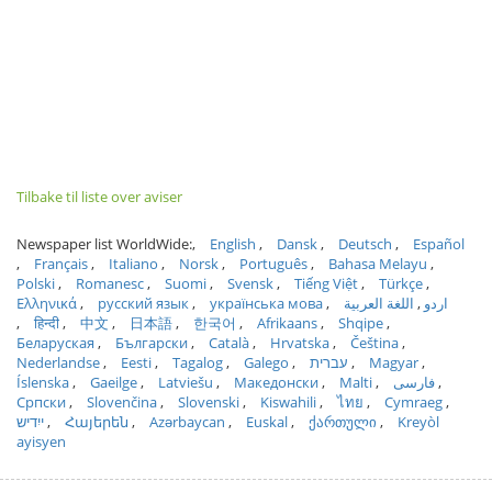
Tilbake til liste over aviser
Newspaper list WorldWide:
English
Dansk
Deutsch
Español
Français
Italiano
Norsk
Português
Bahasa Melayu
Polski
Romanesc
Suomi
Svensk
Tiếng Việt
Türkçe
Ελληνικά
русский язык
українська мова
اللغة العربية
اردو
हिन्दी
中文
日本語
한국어
Afrikaans
Shqipe
Беларуская
Български
Català
Hrvatska
Čeština
Nederlandse
Eesti
Tagalog
Galego
עברית
Magyar
Íslenska
Gaeilge
Latviešu
Македонски
Malti
فارسی
Српски
Slovenčina
Slovenski
Kiswahili
ไทย
Cymraeg
ייִדיש
Հայերեն
Azərbaycan
Euskal
ქართული
Kreyòl
ayisyen