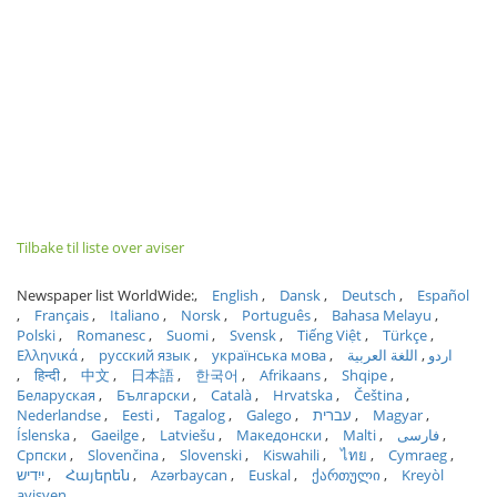
Tilbake til liste over aviser
Newspaper list WorldWide:
English
Dansk
Deutsch
Español
Français
Italiano
Norsk
Português
Bahasa Melayu
Polski
Romanesc
Suomi
Svensk
Tiếng Việt
Türkçe
Ελληνικά
русский язык
українська мова
اللغة العربية
اردو
हिन्दी
中文
日本語
한국어
Afrikaans
Shqipe
Беларуская
Български
Català
Hrvatska
Čeština
Nederlandse
Eesti
Tagalog
Galego
עברית
Magyar
Íslenska
Gaeilge
Latviešu
Македонски
Malti
فارسی
Српски
Slovenčina
Slovenski
Kiswahili
ไทย
Cymraeg
ייִדיש
Հայերեն
Azərbaycan
Euskal
ქართული
Kreyòl
ayisyen