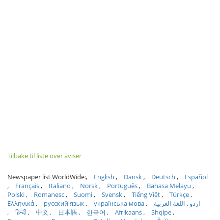
Tilbake til liste over aviser
Newspaper list WorldWide:
English
Dansk
Deutsch
Español
Français
Italiano
Norsk
Português
Bahasa Melayu
Polski
Romanesc
Suomi
Svensk
Tiếng Việt
Türkçe
Ελληνικά
русский язык
українська мова
اللغة العربية
اردو
हिन्दी
中文
日本語
한국어
Afrikaans
Shqipe