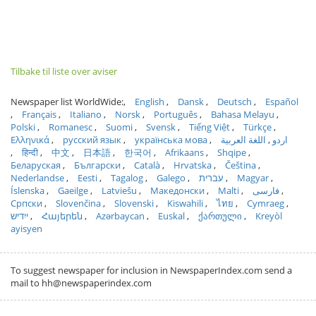
Tilbake til liste over aviser
Newspaper list WorldWide:
English
Dansk
Deutsch
Español
Français
Italiano
Norsk
Português
Bahasa Melayu
Polski
Romanesc
Suomi
Svensk
Tiếng Việt
Türkçe
Ελληνικά
русский язык
українська мова
اللغة العربية
اردو
हिन्दी
中文
日本語
한국어
Afrikaans
Shqipe
Беларуская
Български
Català
Hrvatska
Čeština
Nederlandse
Eesti
Tagalog
Galego
עברית
Magyar
Íslenska
Gaeilge
Latviešu
Македонски
Malti
فارسی
Српски
Slovenčina
Slovenski
Kiswahili
ไทย
Cymraeg
ייִדיש
Հայերեն
Azərbaycan
Euskal
ქართული
Kreyòl
ayisyen
To suggest newspaper for inclusion in NewspaperIndex.com send a
mail to hh@newspaperindex.com