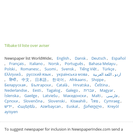
Tilbake til liste over aviser
Newspaper list WorldWide:
English
Dansk
Deutsch
Español
Français
Italiano
Norsk
Português
Bahasa Melayu
Polski
Romanesc
Suomi
Svensk
Tiếng Việt
Türkçe
Ελληνικά
русский язык
українська мова
اللغة العربية
اردو
हिन्दी
中文
日本語
한국어
Afrikaans
Shqipe
Беларуская
Български
Català
Hrvatska
Čeština
Nederlandse
Eesti
Tagalog
Galego
עברית
Magyar
Íslenska
Gaeilge
Latviešu
Македонски
Malti
فارسی
Српски
Slovenčina
Slovenski
Kiswahili
ไทย
Cymraeg
ייִדיש
Հայերեն
Azərbaycan
Euskal
ქართული
Kreyòl
ayisyen
To suggest newspaper for inclusion in NewspaperIndex.com send a