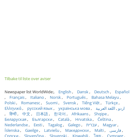
Tilbake til liste over aviser
Newspaper list WorldWide:
English
Dansk
Deutsch
Español
Français
Italiano
Norsk
Português
Bahasa Melayu
Polski
Romanesc
Suomi
Svensk
Tiếng Việt
Türkçe
Ελληνικά
русский язык
українська мова
اللغة العربية
اردو
हिन्दी
中文
日本語
한국어
Afrikaans
Shqipe
Беларуская
Български
Català
Hrvatska
Čeština
Nederlandse
Eesti
Tagalog
Galego
עברית
Magyar
Íslenska
Gaeilge
Latviešu
Македонски
Malti
فارسی
Српски
Slovenčina
Slovenski
Kiswahili
ไทย
Cymraeg