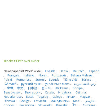
Tilbake til liste over aviser
Newspaper list WorldWide:
English
Dansk
Deutsch
Español
Français
Italiano
Norsk
Português
Bahasa Melayu
Polski
Romanesc
Suomi
Svensk
Tiếng Việt
Türkçe
Ελληνικά
русский язык
українська мова
اللغة العربية
اردو
हिन्दी
中文
日本語
한국어
Afrikaans
Shqipe
Беларуская
Български
Català
Hrvatska
Čeština
Nederlandse
Eesti
Tagalog
Galego
עברית
Magyar
Íslenska
Gaeilge
Latviešu
Македонски
Malti
فارسی
Српски
Slovenčina
Slovenski
Kiswahili
ไทย
Cymraeg