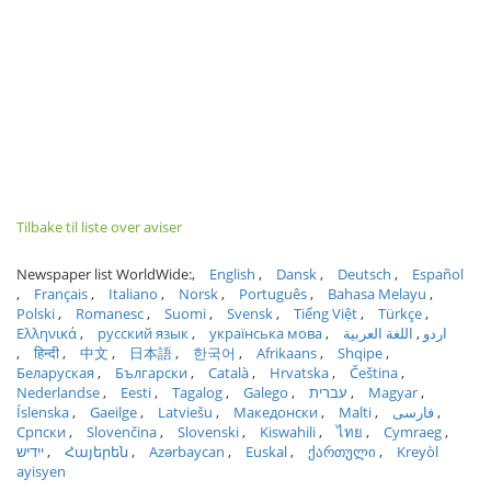
Tilbake til liste over aviser
Newspaper list WorldWide:
English
Dansk
Deutsch
Español
Français
Italiano
Norsk
Português
Bahasa Melayu
Polski
Romanesc
Suomi
Svensk
Tiếng Việt
Türkçe
Ελληνικά
русский язык
українська мова
اللغة العربية
اردو
हिन्दी
中文
日本語
한국어
Afrikaans
Shqipe
Беларуская
Български
Català
Hrvatska
Čeština
Nederlandse
Eesti
Tagalog
Galego
עברית
Magyar
Íslenska
Gaeilge
Latviešu
Македонски
Malti
فارسی
Српски
Slovenčina
Slovenski
Kiswahili
ไทย
Cymraeg
ייִדיש
Հայերեն
Azərbaycan
Euskal
ქართული
Kreyòl
ayisyen