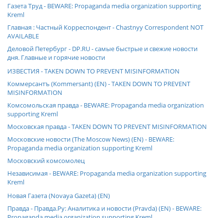
Газета Труд - BEWARE: Propaganda media organization supporting
Kreml
Главная : Частный Корреспондент - Chastnyy Correspondent NOT
AVAILABLE
Деловой Петербург - DP.RU - самые быстрые и свежие новости
дня. Главные и горячие новости
ИЗВЕСТИЯ - TAKEN DOWN TO PREVENT MISINFORMATION
Коммерсантъ (Kommersant) (EN) - TAKEN DOWN TO PREVENT
MISINFORMATION
Комсомольская правда - BEWARE: Propaganda media organization
supporting Kreml
Московская правда - TAKEN DOWN TO PREVENT MISINFORMATION
Московские новости (The Moscow News) (EN) - BEWARE:
Propaganda media organization supporting Kreml
Московский комсомолец
Независимая - BEWARE: Propaganda media organization supporting
Kreml
Новая Газета (Novaya Gazeta) (EN)
Правда - Правда.Ру: Аналитика и новости (Pravda) (EN) - BEWARE:
Propaganda media organization supporting Kreml