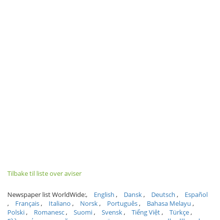
Tilbake til liste over aviser
Newspaper list WorldWide:
English
Dansk
Deutsch
Español
Français
Italiano
Norsk
Português
Bahasa Melayu
Polski
Romanesc
Suomi
Svensk
Tiếng Việt
Türkçe