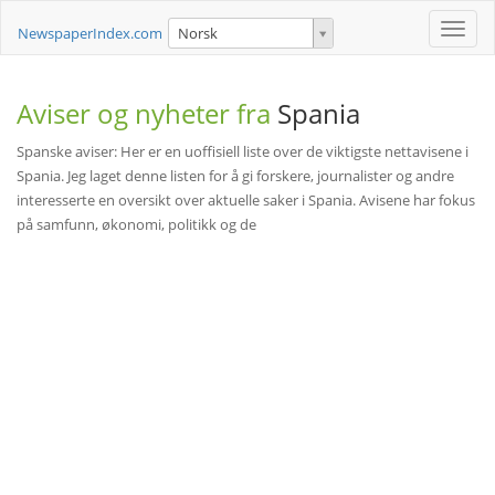
Toggle
NewspaperIndex.com
Norsk
naviga
Aviser og nyheter fra
Spania
Spanske aviser: Her er en uoffisiell liste over de viktigste nettavisene i
Spania. Jeg laget denne listen for å gi forskere, journalister og andre
interesserte en oversikt over aktuelle saker i Spania. Avisene har fokus
på samfunn, økonomi, politikk og de