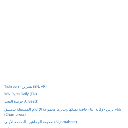
Tishreen - تشرين (EN, AR)
WN Syria Daily (EN)
جريدة البعث Al Baath
شام برس - وكالة أنباء خاصة تملكها وتديرها مجموعة الإعلام المستقلة بدمشق
(Champress)
صحيفة الجماهير - الصفحة الأولى (Al-Jamaheer)