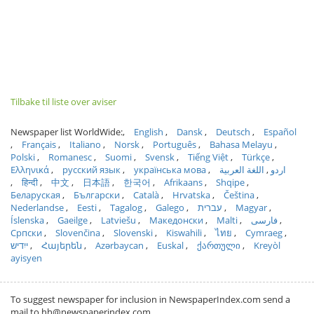
Tilbake til liste over aviser
Newspaper list WorldWide:
English
Dansk
Deutsch
Español
Français
Italiano
Norsk
Português
Bahasa Melayu
Polski
Romanesc
Suomi
Svensk
Tiếng Việt
Türkçe
Ελληνικά
русский язык
українська мова
اللغة العربية
اردو
हिन्दी
中文
日本語
한국어
Afrikaans
Shqipe
Беларуская
Български
Català
Hrvatska
Čeština
Nederlandse
Eesti
Tagalog
Galego
עברית
Magyar
Íslenska
Gaeilge
Latviešu
Македонски
Malti
فارسی
Српски
Slovenčina
Slovenski
Kiswahili
ไทย
Cymraeg
ייִדיש
Հայերեն
Azərbaycan
Euskal
ქართული
Kreyòl
ayisyen
To suggest newspaper for inclusion in NewspaperIndex.com send a
mail to hh@newspaperindex.com