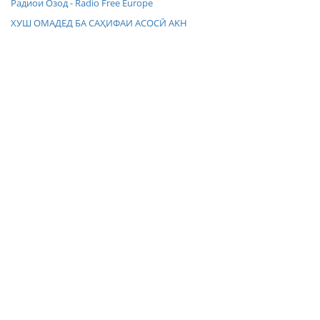
Радиои Озод - Radio Free Europe
ХУШ ОМАДЕД БА САҲИФАИ АСОСӢ AKH