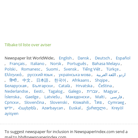
Tilbake til liste over aviser
Newspaper list WorldWide:
English
Dansk
Deutsch
Español
Français
Italiano
Norsk
Português
Bahasa Melayu
Polski
Romanesc
Suomi
Svensk
Tiếng Việt
Türkçe
Ελληνικά
русский язык
українська мова
اللغة العربية
اردو
हिन्दी
中文
日本語
한국어
Afrikaans
Shqipe
Беларуская
Български
Català
Hrvatska
Čeština
Nederlandse
Eesti
Tagalog
Galego
עברית
Magyar
Íslenska
Gaeilge
Latviešu
Македонски
Malti
فارسی
Српски
Slovenčina
Slovenski
Kiswahili
ไทย
Cymraeg
ייִדיש
Հայերեն
Azərbaycan
Euskal
ქართული
Kreyòl
ayisyen
To suggest newspaper for inclusion in NewspaperIndex.com send a
mail to hh@newspaperindex.com