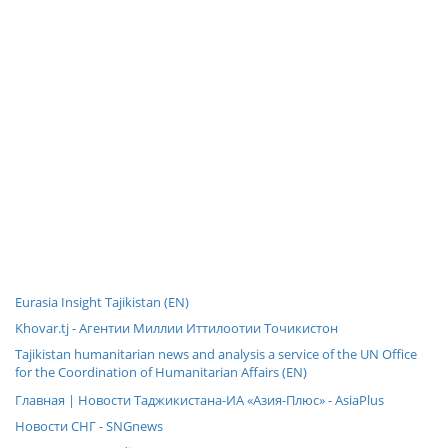
Eurasia Insight Tajikistan (EN)
Khovar.tj - Агентии Миллии Иттилоотии Точикистон
Tajikistan humanitarian news and analysis a service of the UN Office
for the Coordination of Humanitarian Affairs (EN)
Главная | Новости Таджикистана-ИА «Азия-Плюс» - AsiaPlus
Новости СНГ - SNGnews