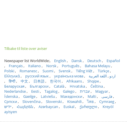
Tilbake til liste over aviser
Newspaper list WorldWide:
English
Dansk
Deutsch
Español
Français
Italiano
Norsk
Português
Bahasa Melayu
Polski
Romanesc
Suomi
Svensk
Tiếng Việt
Türkçe
Ελληνικά
русский язык
українська мова
اللغة العربية
اردو
हिन्दी
中文
日本語
한국어
Afrikaans
Shqipe
Беларуская
Български
Català
Hrvatska
Čeština
Nederlandse
Eesti
Tagalog
Galego
עברית
Magyar
Íslenska
Gaeilge
Latviešu
Македонски
Malti
فارسی
Српски
Slovenčina
Slovenski
Kiswahili
ไทย
Cymraeg
ייִדיש
Հայերեն
Azərbaycan
Euskal
ქართული
Kreyòl
ayisyen