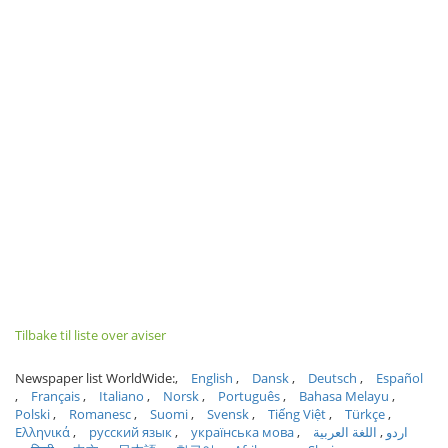
Tilbake til liste over aviser
Newspaper list WorldWide:
English
Dansk
Deutsch
Español
Français
Italiano
Norsk
Português
Bahasa Melayu
Polski
Romanesc
Suomi
Svensk
Tiếng Việt
Türkçe
Ελληνικά
русский язык
українська мова
اللغة العربية
اردو