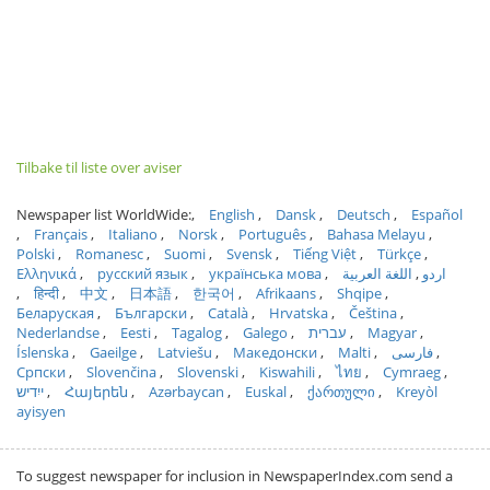
Tilbake til liste over aviser
Newspaper list WorldWide:
English
Dansk
Deutsch
Español
Français
Italiano
Norsk
Português
Bahasa Melayu
Polski
Romanesc
Suomi
Svensk
Tiếng Việt
Türkçe
Ελληνικά
русский язык
українська мова
اللغة العربية
اردو
हिन्दी
中文
日本語
한국어
Afrikaans
Shqipe
Беларуская
Български
Català
Hrvatska
Čeština
Nederlandse
Eesti
Tagalog
Galego
עברית
Magyar
Íslenska
Gaeilge
Latviešu
Македонски
Malti
فارسی
Српски
Slovenčina
Slovenski
Kiswahili
ไทย
Cymraeg
ייִדיש
Հայերեն
Azərbaycan
Euskal
ქართული
Kreyòl
ayisyen
To suggest newspaper for inclusion in NewspaperIndex.com send a