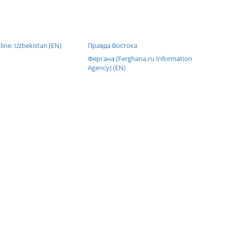
line: Uzbekistan (EN)
Правда Востока
Фергана (Ferghana.ru Information
Agency) (EN)