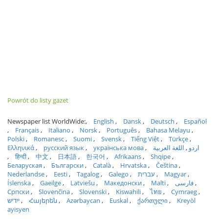
Powrót do listy gazet
Newspaper list WorldWide:
English
Dansk
Deutsch
Español
Français
Italiano
Norsk
Português
Bahasa Melayu
Polski
Romanesc
Suomi
Svensk
Tiếng Việt
Türkçe
Ελληνικά
русский язык
українська мова
اللغة العربية
اردو
हिन्दी
中文
日本語
한국어
Afrikaans
Shqipe
Беларуская
Български
Català
Hrvatska
Čeština
Nederlandse
Eesti
Tagalog
Galego
עברית
Magyar
Íslenska
Gaeilge
Latviešu
Македонски
Malti
فارسی
Српски
Slovenčina
Slovenski
Kiswahili
ไทย
Cymraeg
ייִדיש
Հայերեն
Azərbaycan
Euskal
ქართული
Kreyòl
ayisyen